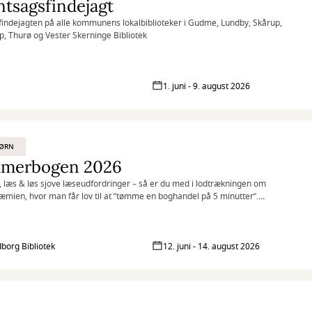
tsagsfindejagt
 findejagten på alle kommunens lokalbiblioteker i Gudme, Lundby, Skårup,
p, Thurø og Vester Skerninge Bibliotek
1. juni - 9. august 2026
BØRN
merbogen 2026
, læs & løs sjove læseudfordringer – så er du med i lodtrækningen om
mien, hvor man får lov til at ”tømme en boghandel på 5 minutter”.
gen er for de 6-15 årige.
borg Bibliotek
12. juni - 14. august 2026