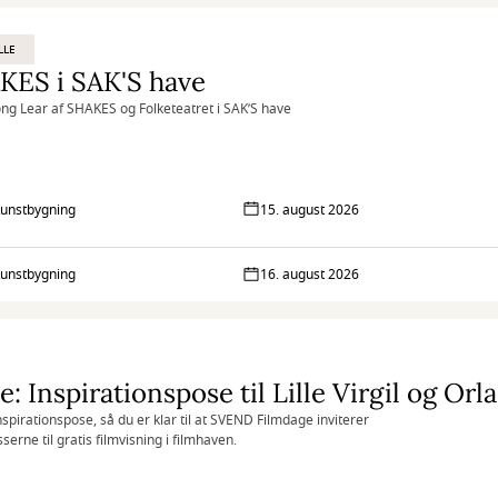
LLE
KES i SAK'S have
ng Lear af SHAKES og Folketeatret i SAK’S have
unstbygning
15. august 2026
unstbygning
16. august 2026
nspirationspose, så du er klar til at SVEND Filmdage inviterer
serne til gratis filmvisning i filmhaven.