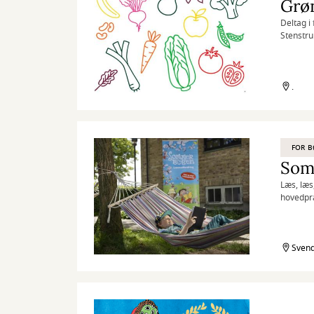
Grøn
Deltag i
Stenstru
.
FOR 
Som
Læs, læs
hovedpræ
Sommerbo
Svend