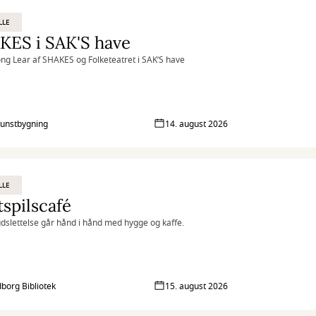
LLE
KES i SAK'S have
ng Lear af SHAKES og Folketeatret i SAK’S have
unstbygning
14. august 2026
LLE
spilscafé
udslettelse går hånd i hånd med hygge og kaffe.
borg Bibliotek
15. august 2026