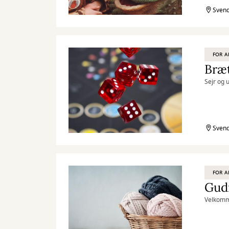
Svend
FOR A
Bræt
Sejr og 
Svend
FOR A
Gud
Velkomme