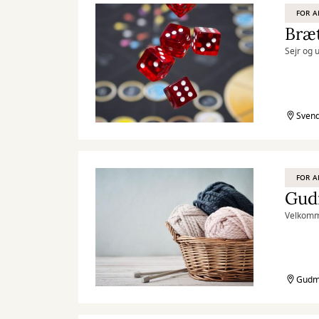
FOR A
Bræt
Sejr og 
Svend
FOR A
Gud
Velkomme
Gudme