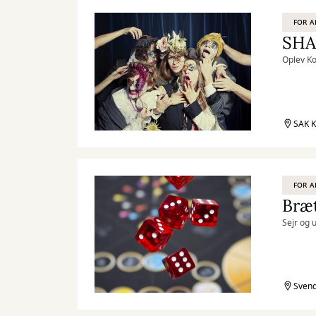
FOR A
SHA
Oplev Ko
SAK K
FOR A
Bræt
Sejr og 
Svend