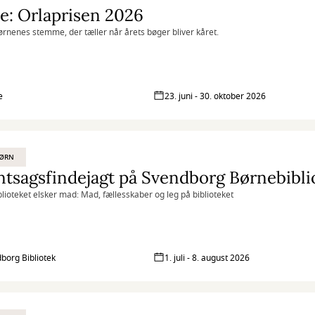
e: Orlaprisen 2026
ørnenes stemme, der tæller når årets bøger bliver kåret.
e
23. juni - 30. oktober 2026
BØRN
tsagsfindejagt på Svendborg Børnebibli
lioteket elsker mad: Mad, fællesskaber og leg på biblioteket
borg Bibliotek
1. juli - 8. august 2026