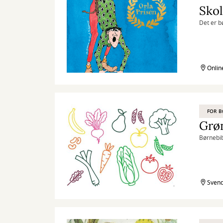
Skol
Det er b
Onlin
FOR 
Grøn
Børnebib
Svend