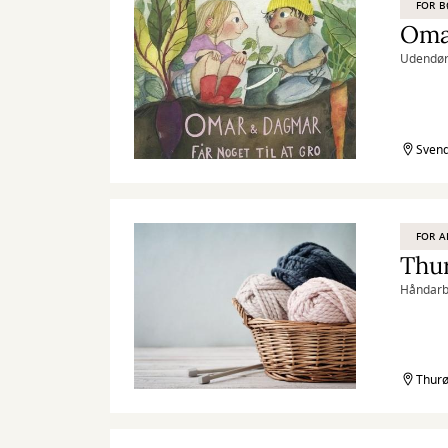
FOR 
Omar
Udendørs
Svend
FOR A
Thur
Håndarbe
Thurø