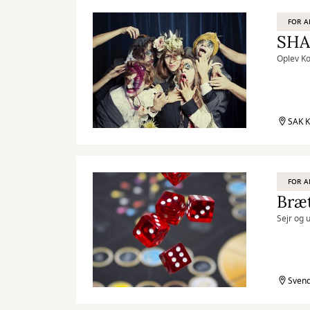
FOR A
SHA
Oplev Ko
SAK K
FOR A
Bræt
Sejr og 
Svend