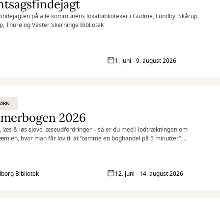
tsagsfindejagt
 findejagten på alle kommunens lokalbiblioteker i Gudme, Lundby, Skårup,
p, Thurø og Vester Skerninge Bibliotek
1. juni - 9. august 2026
BØRN
merbogen 2026
, læs & løs sjove læseudfordringer – så er du med i lodtrækningen om
mien, hvor man får lov til at ”tømme en boghandel på 5 minutter”.
gen er for de 6-15 årige.
borg Bibliotek
12. juni - 14. august 2026