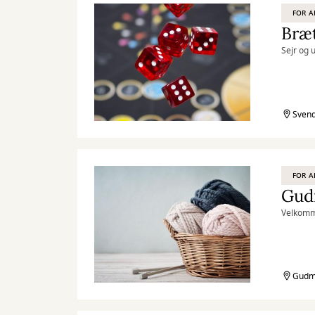
FOR A
Bræt
Sejr og 
Svend
FOR A
Gud
Velkomme
Gudme