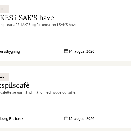
LLE
KES i SAK'S have
ng Lear af SHAKES og Folketeatret i SAK’S have
unstbygning
14. august 2026
LLE
spilscafé
udslettelse går hånd i hånd med hygge og kaffe.
borg Bibliotek
15. august 2026