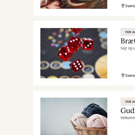
Svend
FOR A
Bræt
Sejr og 
Svend
FOR A
Gud
Velkomme