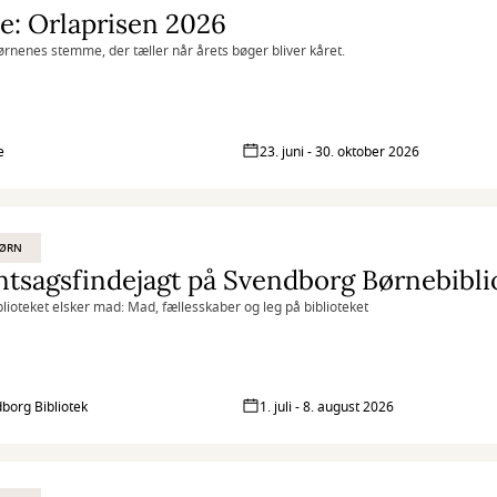
e: Orlaprisen 2026
ørnenes stemme, der tæller når årets bøger bliver kåret.
e
23. juni - 30. oktober 2026
BØRN
tsagsfindejagt på Svendborg Børnebibli
lioteket elsker mad: Mad, fællesskaber og leg på biblioteket
borg Bibliotek
1. juli - 8. august 2026