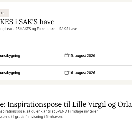
LLE
KES i SAK'S have
ng Lear af SHAKES og Folketeatret i SAK’S have
unstbygning
15. august 2026
unstbygning
16. august 2026
nspirationspose, så du er klar til at SVEND Filmdage inviterer
serne til gratis filmvisning i filmhaven.