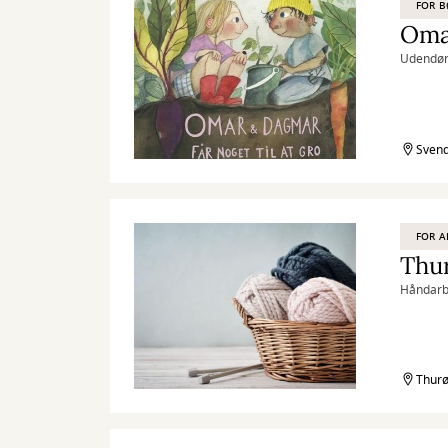
FOR 
Omar
Udendørs
Svend
FOR A
Thur
Håndarbe
Thurø