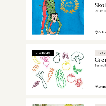
Skol
Det er b
Onlin
ER AFHOLDT
FOR 
Grøn
Børnebib
Svend