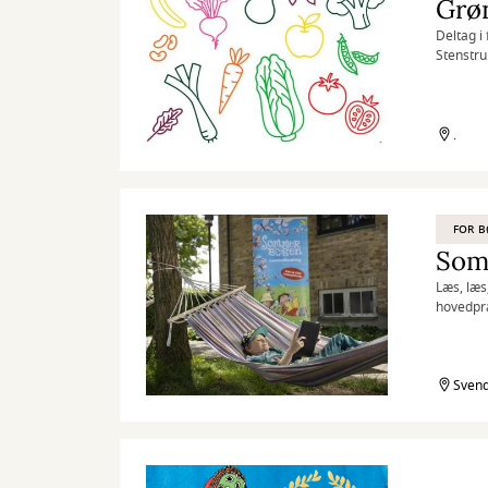
Grøn
Deltag i
Stenstru
.
FOR 
Som
Læs, læs
hovedpræ
Sommerbo
Svend