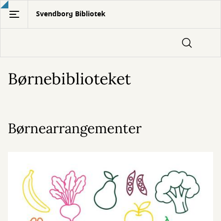
Gå
Svendborg Bibliotek
til
hovedindhold
Børnebiblioteket
Børnearrangementer