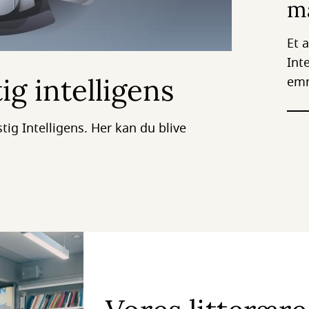
m
Et 
Int
g intelligens
emn
ig Intelligens. Her kan du blive