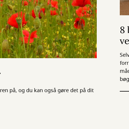
8 
v
Sel
for
r
måd
bøg
en på, og du kan også gøre det på dit