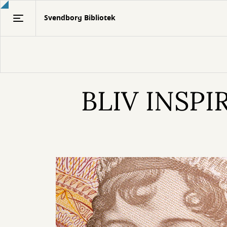
Gå
Svendborg Bibliotek
til
hovedindhold
BLIV INSPI