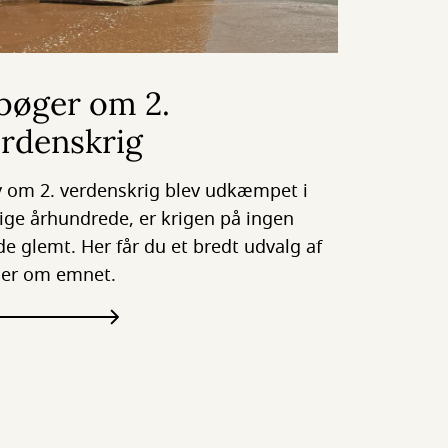
bøger om 2.
erdenskrig
v om 2. verdenskrig blev udkæmpet i
rige århundrede, er krigen på ingen
e glemt. Her får du et bredt udvalg af
er om emnet.