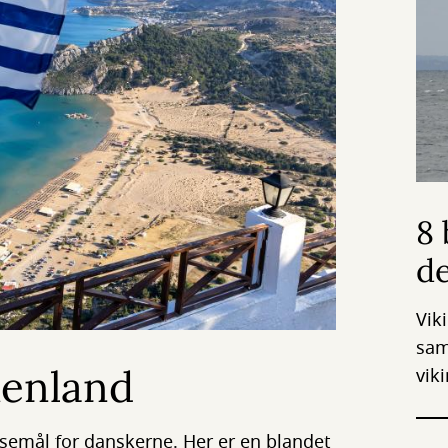
8 
d
Vik
sam
enland
vik
semål for danskerne. Her er en blandet