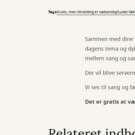
Tags
Gratis, men tilmelding er nødvendig
Guidet fæl
Sammen med dine sa
dagens tema og dykk
mellem sang og sa
Der vil blive servere
Vi ses til sang og f
Det er gratis at v
Relateret indh