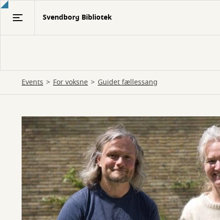
Gå
Svendborg Bibliotek
til
hovedindhold
Events
For voksne
Guidet fællessang