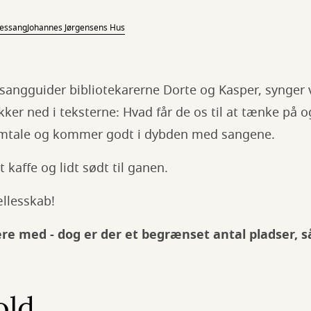
lessang
Johannes Jørgensens Hus
ngguider bibliotekarerne Dorte og Kasper, synger v
er ned i teksterne: Hvad får de os til at tænke på og
mtale og kommer godt i dybden med sangene.
t kaffe og lidt sødt til ganen.
ællesskab!
ære med - dog er der et begrænset antal pladser, så
old