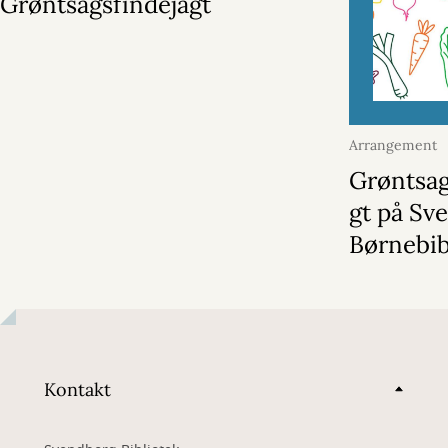
Grøntsagsfindejagt
Arrangement
august 2026
Grøntsag
gt på Sv
Børnebib
Kontakt