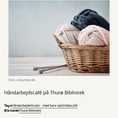
Foto: colourbox.dk
Håndarbejdscafé på Thurø Bibliotek
Tags
Håndarbejde
Gratis - mød bare op
Strikkecafé
Bibliotek
Thurø Bibliotek