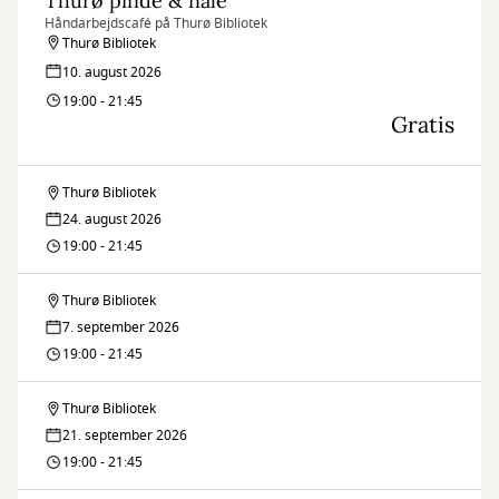
Thurø pinde & nåle
Håndarbejdscafé på Thurø Bibliotek
Thurø Bibliotek
10. august 2026
19:00 - 21:45
Gratis
Thurø Bibliotek
Thurø
24. august 2026
pinde
19:00 - 21:45
&
Thurø Bibliotek
Thurø
nåle
7. september 2026
pinde
19:00 - 21:45
&
Thurø Bibliotek
Thurø
nåle
21. september 2026
pinde
19:00 - 21:45