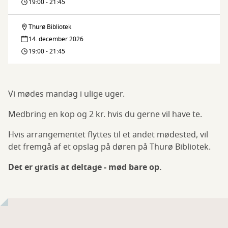
pinde
19:00 - 21:45
&
Thurø Bibliotek
Thurø
nåle
14. december 2026
pinde
19:00 - 21:45
&
nåle
Vi mødes mandag i ulige uger.
Medbring en kop og 2 kr. hvis du gerne vil have te.
Hvis arrangementet flyttes til et andet mødested, vil
det fremgå af et opslag på døren på Thurø Bibliotek.
Det er gratis at deltage - mød bare op.