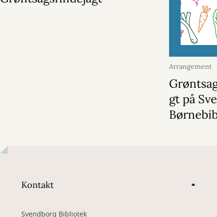
Arrangement
august 2026
Grøntsag
gt på Sv
Børnebib
Kontakt
Svendborg Bibliotek