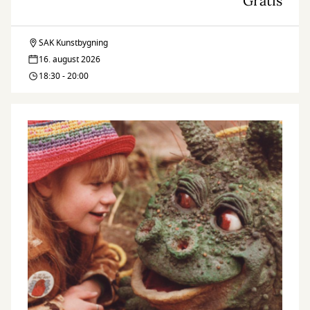
Gratis
SAK Kunstbygning
SHAKES
16. august 2026
i
18:30 - 20:00
SAK'S
have