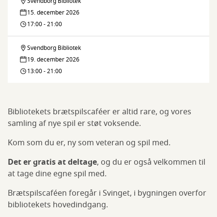
Svendborg Bibliotek
Brætspilscafé
15. december 2026
17:00 - 21:00
Svendborg Bibliotek
Brætspilscafé
19. december 2026
13:00 - 21:00
Bibliotekets brætspilscaféer er altid rare, og vores
samling af nye spil er støt voksende.
Kom som du er, ny som veteran og spil med.
Det er gratis at deltage
, og du er også velkommen til
at tage dine egne spil med.
Brætspilscaféen foregår i Svinget, i bygningen overfor
bibliotekets hovedindgang.