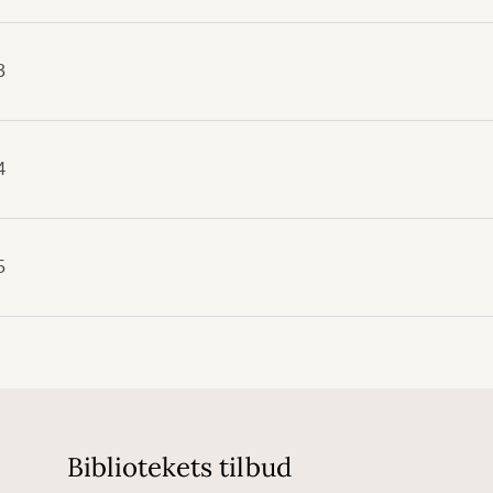
3
4
5
Bibliotekets tilbud