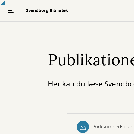
Gå
Svendborg Bibliotek
til
hovedindhold
Publikation
Her kan du læse Svendbor
Virksomhedsplan