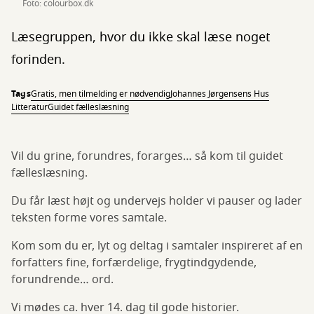
Foto: colourbox.dk
Læsegruppen, hvor du ikke skal læse noget
forinden.
Tags
Gratis, men tilmelding er nødvendig
Johannes Jørgensens Hus
Litteratur
Guidet fælleslæsning
Vil du grine, forundres, forarges… så kom til guidet
fælleslæsning.
Du får læst højt og undervejs holder vi pauser og lader
teksten forme vores samtale.
Kom som du er, lyt og deltag i samtaler inspireret af en
forfatters fine, forfærdelige, frygtindgydende,
forundrende… ord.
Vi mødes ca. hver 14. dag til gode historier.