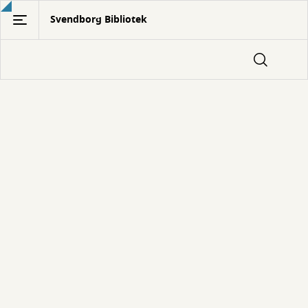
Gå
Svendborg Bibliotek
til
hovedindhold