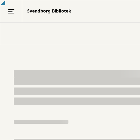
Gå
Svendborg Bibliotek
til
hovedindhold