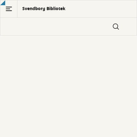
Gå
Svendborg Bibliotek
til
hovedindhold