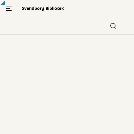
Gå
Svendborg Bibliotek
til
hovedindhold