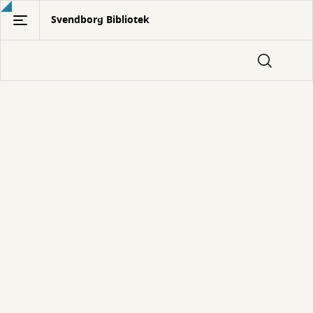
Gå
Svendborg Bibliotek
til
hovedindhold