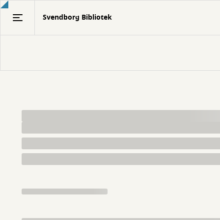
Gå
Svendborg Bibliotek
til
hovedindhold