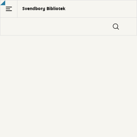
Gå
Svendborg Bibliotek
til
hovedindhold