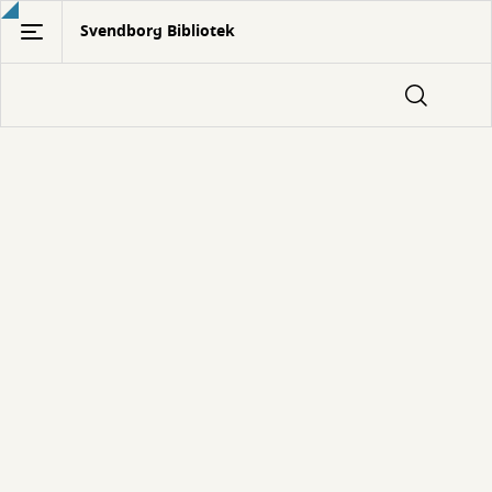
Gå
Svendborg Bibliotek
til
hovedindhold