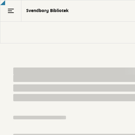
Gå
Svendborg Bibliotek
til
hovedindhold