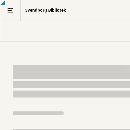
Gå
Svendborg Bibliotek
til
hovedindhold