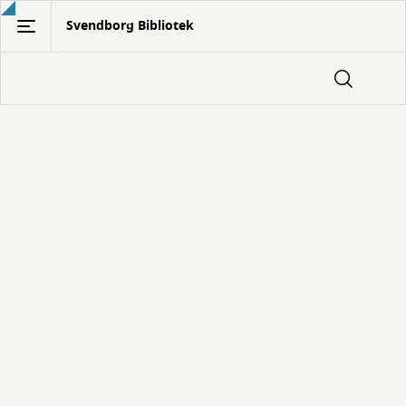
Gå
Svendborg Bibliotek
til
hovedindhold