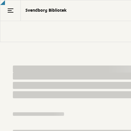
Gå
Svendborg Bibliotek
til
hovedindhold