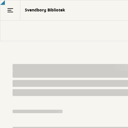
Gå
Svendborg Bibliotek
til
hovedindhold