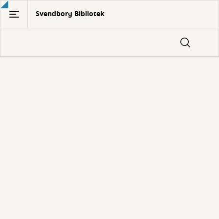
Gå
Svendborg Bibliotek
til
hovedindhold