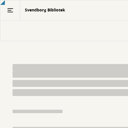
Gå
Svendborg Bibliotek
til
hovedindhold