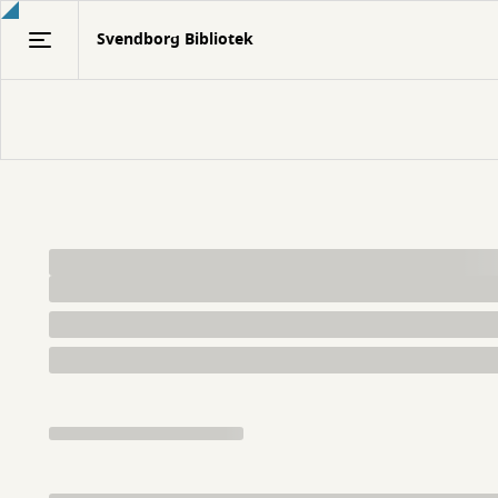
Gå
Svendborg Bibliotek
til
hovedindhold