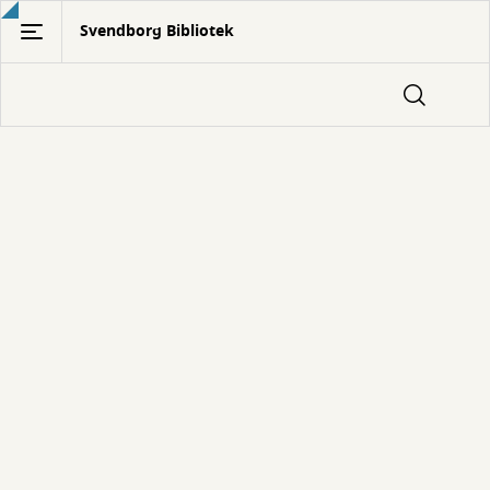
Gå
Svendborg Bibliotek
til
hovedindhold