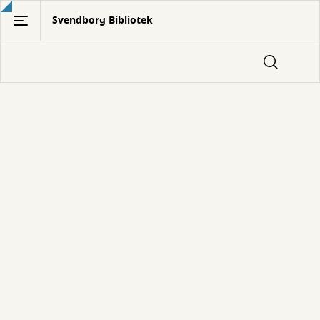
Gå
Svendborg Bibliotek
til
hovedindhold