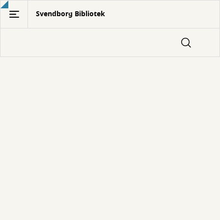
Gå
Svendborg Bibliotek
til
hovedindhold