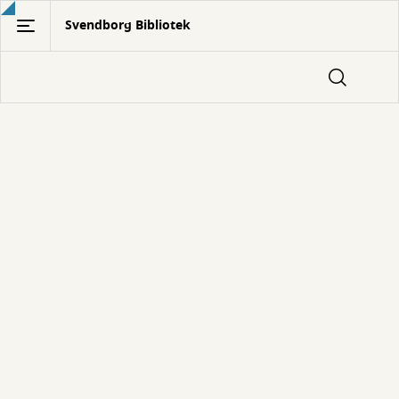
Gå
Svendborg Bibliotek
til
hovedindhold