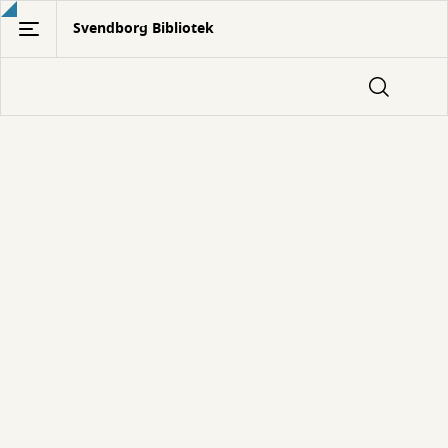
Gå
Svendborg Bibliotek
til
hovedindhold