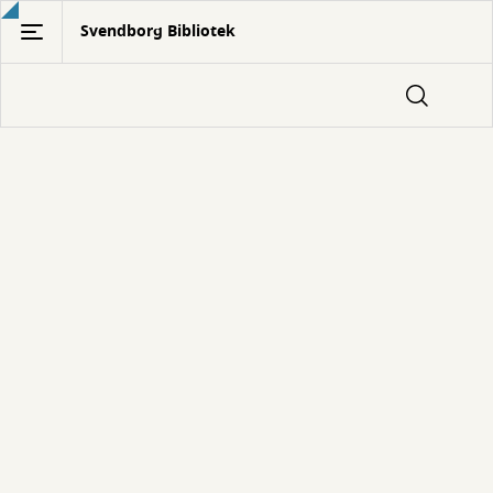
Gå
Svendborg Bibliotek
til
hovedindhold