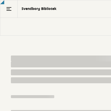
Gå
Svendborg Bibliotek
til
hovedindhold