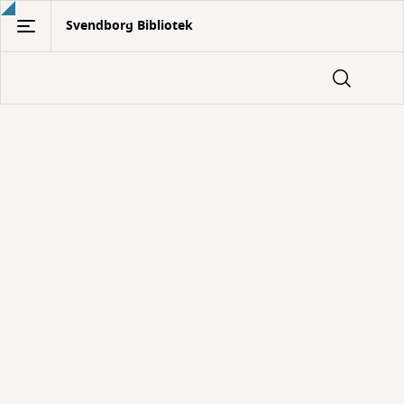
Gå
Svendborg Bibliotek
til
hovedindhold