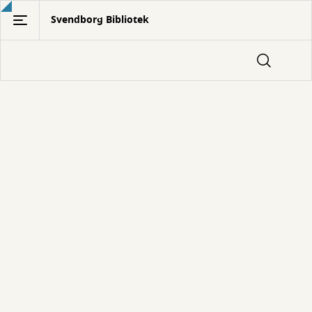
Gå
Svendborg Bibliotek
til
hovedindhold