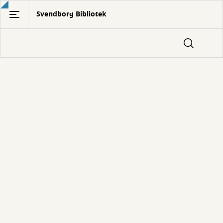
Gå
Svendborg Bibliotek
til
hovedindhold