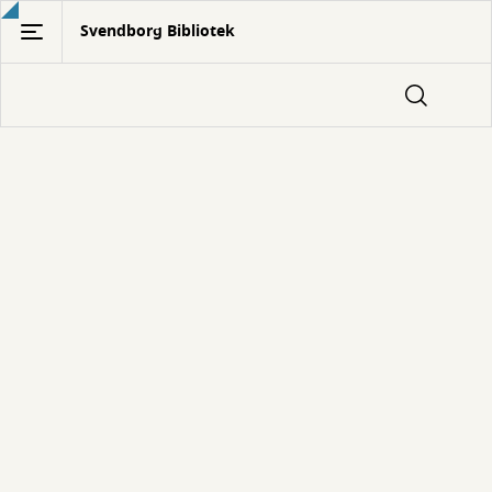
Gå
Svendborg Bibliotek
til
hovedindhold