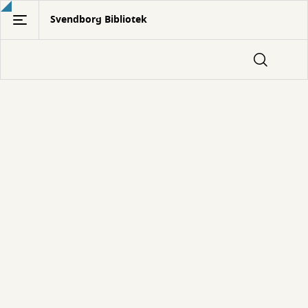
Gå
Svendborg Bibliotek
til
hovedindhold