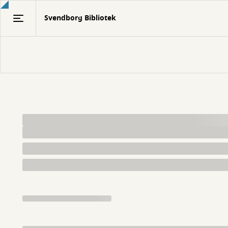
Gå
Svendborg Bibliotek
til
hovedindhold