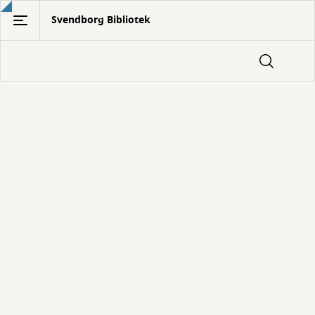
Gå
Svendborg Bibliotek
til
hovedindhold