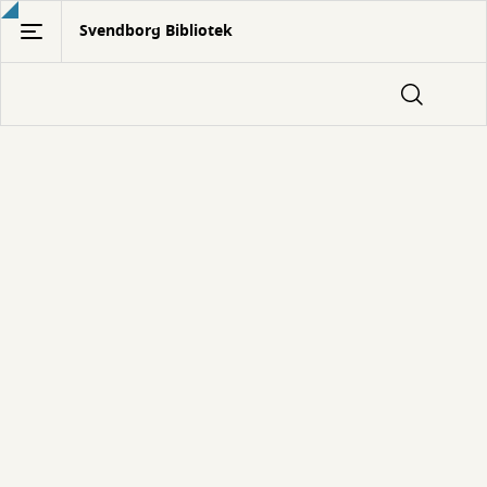
Gå
Svendborg Bibliotek
til
hovedindhold