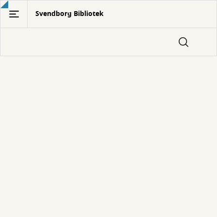
Gå
Svendborg Bibliotek
til
hovedindhold