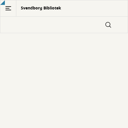
Gå
Svendborg Bibliotek
til
hovedindhold