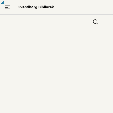
Gå
Svendborg Bibliotek
til
hovedindhold