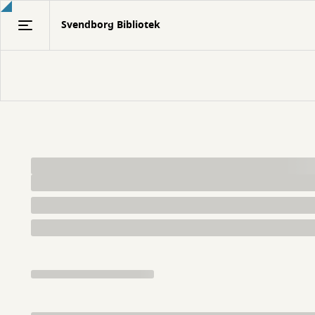
Gå
Svendborg Bibliotek
til
hovedindhold