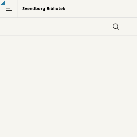
Gå
Svendborg Bibliotek
til
hovedindhold