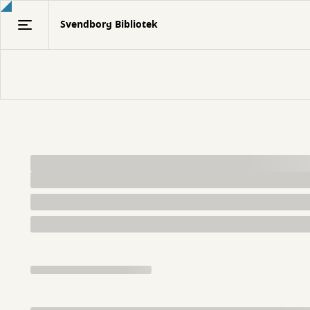
Gå
Svendborg Bibliotek
til
hovedindhold