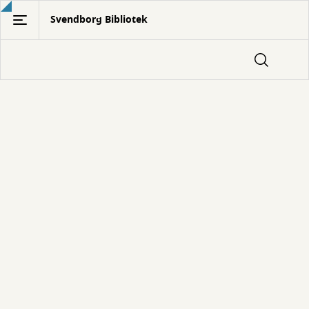
Gå
Svendborg Bibliotek
til
hovedindhold